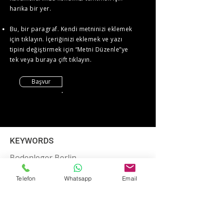
harika bir yer.
Bu, bir paragraf. Kendi metninizi eklemek
için tıklayın. İçeriğinizi eklemek ve yazı
tipini değiştirmek için “Metni Düzenle”ye
tek veya buraya çift tıklayın.
Başvur
KEYWORDS
Bodenleger Berlin
Parkett Berlin
Telefon
Whatsapp
Email
Parkett verlegen Berlin
Designboden Berlin
Vinylboden Berlin