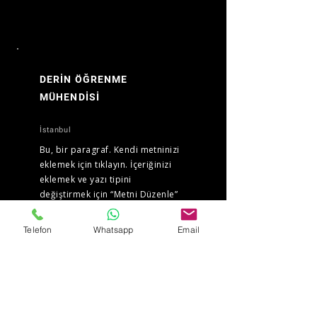
DERİN ÖĞRENME
MÜHENDİSİ
İstanbul
Bu, bir paragraf. Kendi metninizi
eklemek için tıklayın. İçeriğinizi
eklemek ve yazı tipini
değiştirmek için “Metni Düzenle”
düğmesine tıklayın veya buraya
çift tıklayın. Burası, bir hikâye
Telefon
Whatsapp
Email
anlatmak ve kullanıcılarınıza
kendinizi tanıtmak için harika bir
yer.
Şimdi Başvur